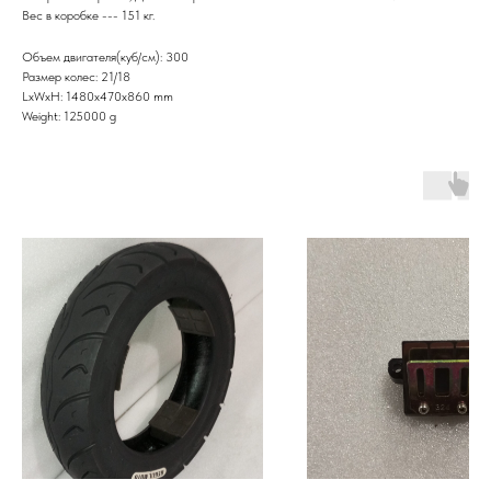
Вес в коробке --- 151 кг.
Объем двигателя(куб/см): 300
Размер колес: 21/18
LxWxH: 1480x470x860 mm
Weight: 125000 g