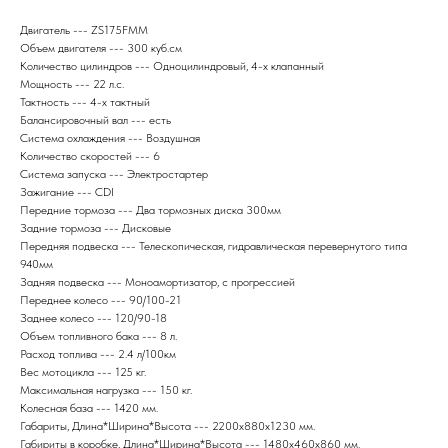
Двигатель --- ZS175FMM
Объем двигателя --- 300 куб.см
Количество цилиндров --- Одноцилиндровый, 4-х клапанный
Мощность --- 22 л.с.
Тактность --- 4-x тактный
Балансировочный вал --- есть
Система охлаждения --- Воздушная
Количество скоростей --- 6
Система запуска --- Электростартер
Зажигание --- CDI
Передние тормоза --- Два тормозных диска 300мм
Задние тормоза --- Дисковые
Передняя подвеска --- Телескопическая, гидравлическая перевернутого типа
940мм
Задняя подвеска --- Моноамортизатор, с прогрессией
Переднее колесо --- 90/100-21
Заднее колесо --- 120/90-18
Объем топливного бака --- 8 л.
Расход топлива --- 2.4 л/100км
Вес мотоцикла --- 125 кг.
Максимальная нагрузка --- 150 кг.
Колесная база --- 1420 мм.
Габариты, Длина*Ширина*Высота --- 2200х880х1230 мм.
Габириты в коробке, Длина*Ширина*Высота --- 1480х460х860 мм.