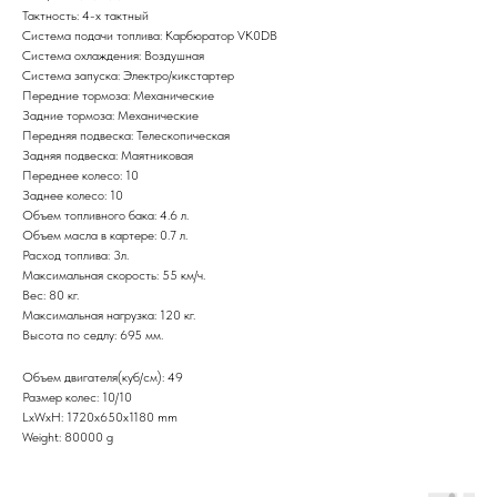
Тактность: 4-x тактный
Система подачи топлива: Карбюратор VK0DB
Система охлаждения: Воздушная
Система запуска: Электро/кикстартер
Передние тормоза: Механические
Задние тормоза: Механические
Передняя подвеска: Телескопическая
Задняя подвеска: Маятниковая
Переднее колесо: 10
Заднее колесо: 10
Объем топливного бака: 4.6 л.
Объем масла в картере: 0.7 л.
Расход топлива: 3л.
Максимальная скорость: 55 км/ч.
Вес: 80 кг.
Максимальная нагрузка: 120 кг.
Высота по седлу: 695 мм.
Объем двигателя(куб/см): 49
Размер колес: 10/10
LxWxH: 1720x650x1180 mm
Weight: 80000 g