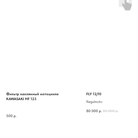
Фильтр маслянный мотоцикла
FLY 12/10
KAWASAKI HF 123
Regulmoto
80 000
р.
85 000
р.
500
р.