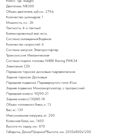
Класс: Тур. эндуро
Двигатель: NB300
Объем двигателя, куб.см.: 279,6
Количество цилиндров: 1
Мощность, л.с.: 26
Тактность: 4-x тактный
Балансировочный вал: есть
Система охлаждения:Водяное
Количество скоростей: 6
Система запуска: Электростартер
Трансмиссия: Механическая
Система подачи топлива: NIBBI Racing PWK34
Зажигание: CDI
Передние тормоза: дисковые гидравлические
Задние тормоза: Дисковые
Передняя подвеска: Перевернутого типа 41мм
Задняя подвеска: Моноамортизатор, с прогрессией
Переднее колесо: 90/90-21
Заднее колесо:130/80-18
Объем топливного бака, л.: 13
Вес кг.: 139
Максимальная нагрузка, кг.: 200
Колесная база, мм.: 1450
Высота по седлу, мм.: 870
Габариты, Длина*Ширина*Высота, мм: 2050x800x1200