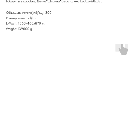
Габариты в коробке, Длина*Ширина*Высота, мм: 1560х460х870
Объем двигателя(куб/см): 300
Размер колес: 21/18
LxWxH: 1560x460x870 mm
Weight: 139000 g