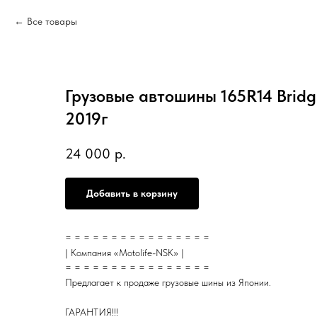
Все товары
Грузовые автошины 165R14 Bridge
2019г
24 000
р.
Добавить в корзину
= = = = = = = = = = = = = = = =
| Компания «Motolife-NSK» |
= = = = = = = = = = = = = = = =
Предлагает к продаже грузовые шины из Японии.
ГАРАНТИЯ!!!