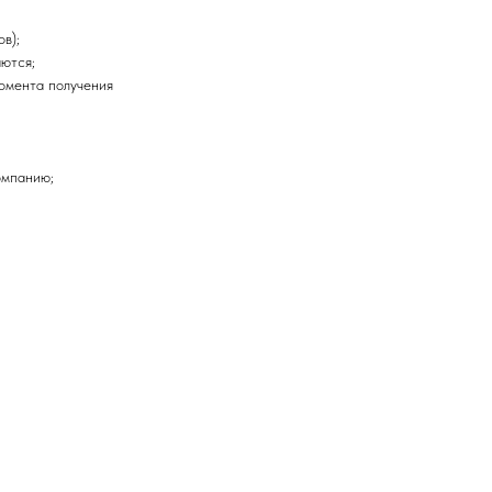
в);
ются;
момента получения
омпанию;