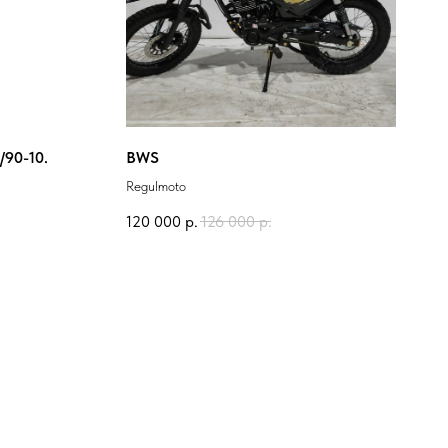
/90-10.
BWS
Regulmoto
120 000
р.
126 000
р.