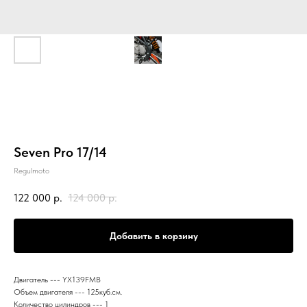
Seven Pro 17/14
Regulmoto
122 000
р.
124 000
р.
Добавить в корзину
Двигатель --- YX139FMB
Объем двигателя --- 125куб.см.
Количество цилиндров --- 1