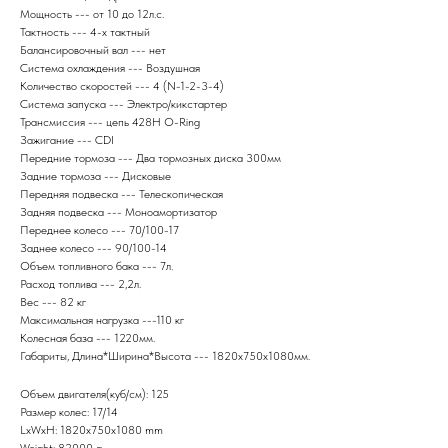
Мощность --- от 10 до 12л.с.
Тактность --- 4-x тактный
Балансировочный вал --- нет
Система охлаждения --- Воздушная
Количество скоростей --- 4 (N-1-2-3-4)
Система запуска --- Электро/кикстартер
Трансмиссия --- цепь 428H O-Ring
Зажигание --- CDI
Передние тормоза --- Два тормозных диска 300мм
Задние тормоза --- Дисковые
Передняя подвеска --- Телескопическая
Задняя подвеска --- Моноамортизатор
Переднее колесо --- 70/100-17
Заднее колесо --- 90/100-14
Объем топливного бака --- 7л.
Расход топлива --- 2,2л.
Вес --- 82 кг
Максимальная нагрузка ---110 кг
Колесная база --- 1220мм.
Габариты, Длина*Ширина*Высота --- 1820х750х1080мм.
Объем двигателя(куб/см): 125
Размер колес: 17/14
LxWxH: 1820x750x1080 mm
Weight: 82000 g