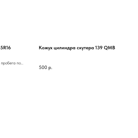
85R16
Кожух цилиндра скутера 139 QМВ
 пробега по
500
р.