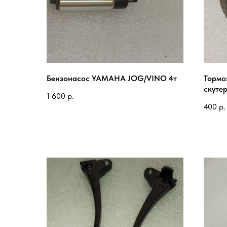
Бензонасос YAMAHA JOG/VINO 4т
Тормо
скуте
1 600
р.
90*20
400
р.