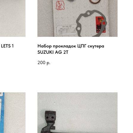
LETS 1
Набор прокладок ЦПГ скутера
SUZUKI AG 2Т
200
р.